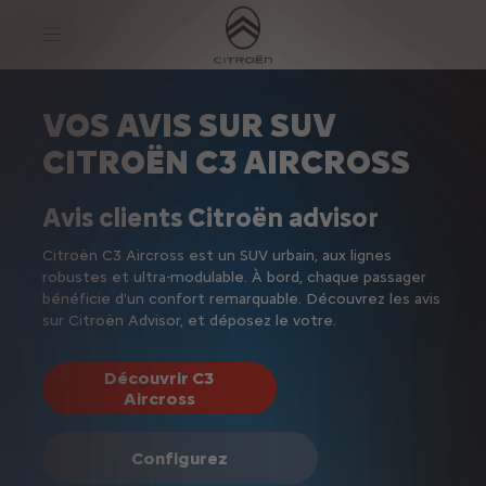
S
k
i
p
t
S
o
k
C
i
VOS AVIS SUR SUV
o
p
n
t
CITROËN C3 AIRCROSS
t
o
e
N
n
a
Avis clients Citroën advisor
t
v
T
i
e
g
Citroën C3 Aircross est un SUV urbain, aux lignes
x
a
robustes et ultra-modulable. À bord, chaque passager
t
t
bénéficie d'un confort remarquable. Découvrez les avis
i
o
sur Citroën Advisor, et déposez le votre.
n
t
e
Découvrir C3
x
Aircross
t
Configurez