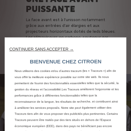
PUISSANTE
La face avant est à l’unisson notamment
grâce
aux entrées d’air élargies et aux
projecteurs horizontaux dotés de leds bleues.
Les rétroviseurs en carbone, soutenus par
des supports très profilés, semblent
suspendus comme pour mieux fendre l’air et
CONTINUER SANS ACCEPTER →
conférer à GTbyCitroën une très bonne
assise sur la route.
BIENVENUE CHEZ CITROEN
Nous utilisons des cookies et/ou d’autres traceurs (les « Traceurs ») afin de
vous offrir la meilleure expérience possible sur notre site web. Ils nous
permettent de fournir des fonctionnalités essentielles telles que la sécurité, la
gestion du réseau et l’accessibilité.Les Traceurs améliorent l’ergonomie et les
performances grâce à différentes fonctionnalités telles que la
reconnaissance de la langue, les résultats de recherche, et contribuent ainsi
à améliorer les services proposés. Notre site peut également utiliser des
Traceurs tiers afin de vous proposer des publicités plus pertinentes. Certains
Traceurs peuvent être traités par des tiers situés en dehors de l’Espace
économique européen (EEE), dans des pays ne bénéficiant pas encore