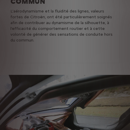
COMMUN
Grâce
L’aérodynamisme et la fluidité des lignes, valeurs
archi
fortes de Citroën, ont été particulièrement soignés
jeu) 
afin de contribuer au dynamisme de la silhouette, à
veni
l’efficacité du comportement routier et à cette
incar
volonté de générer des sensations de conduite hors
du commun.