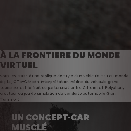
À LA FRONTIERE DU MONDE
VIRTUEL
Sous les traits d’une réplique de style d’un véhicule issu du monde
digital, GTbyCitroën, interprétation inédite du véhicule grand
tourisme, est le fruit du partenariat entre Citroën et Polyphony,
créateur du jeu de simulation de conduite automobile Gran
Turismo 5.
UN CONCEPT-CAR
MUSCLÉ