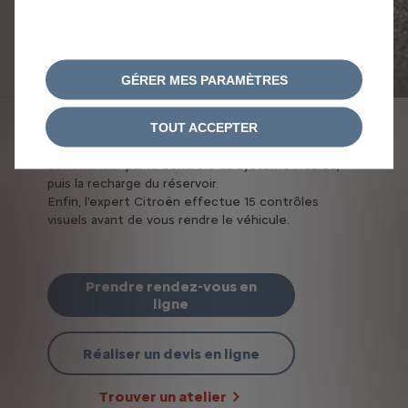
GÉRER MES PARAMÈTRES
TOUT ACCEPTER
Le forfait comprend plusieurs services, à
commencer par le contrôle du système AdBlue,
puis la recharge du réservoir.
Enfin, l'expert Citroën effectue 15 contrôles
visuels avant de vous rendre le véhicule.
Prendre rendez-vous en
ligne
Réaliser un devis en ligne
Trouver un atelier