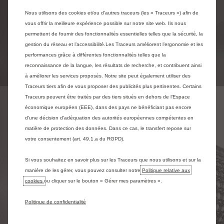
Nous utilisons des cookies et/ou d’autres traceurs (les « Traceurs ») afin de
vous offrir la meilleure expérience possible sur notre site web. Ils nous
permettent de fournir des fonctionnalités essentielles telles que la sécurité, la
gestion du réseau et l’accessibilité.Les Traceurs améliorent l’ergonomie et les
performances grâce à différentes fonctionnalités telles que la
reconnaissance de la langue, les résultats de recherche, et contribuent ainsi
à améliorer les services proposés. Notre site peut également utiliser des
Traceurs tiers afin de vous proposer des publicités plus pertinentes. Certains
Traceurs peuvent être traités par des tiers situés en dehors de l’Espace
économique européen (EEE), dans des pays ne bénéficiant pas encore
d’une décision d’adéquation des autorités européennes compétentes en
matière de protection des données. Dans ce cas, le transfert repose sur
votre consentement (art. 49.1.a du RGPD).
Si vous souhaitez en savoir plus sur les Traceurs que nous utilisons et sur la
manière de les gérer, vous pouvez consulter notre
Politique relative aux
cookies
ou cliquer sur le bouton « Gérer mes paramètres ».
Politique de confidentialité