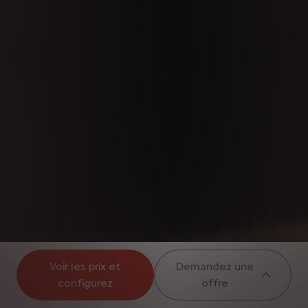
Voir les prix et
Demandez une
configurez
offre