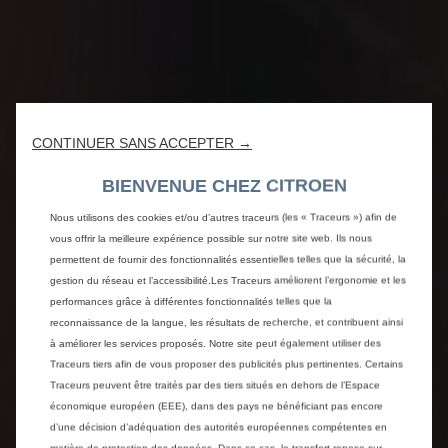
CONTINUER SANS ACCEPTER →
BIENVENUE CHEZ CITROEN
Nous utilisons des cookies et/ou d’autres traceurs (les « Traceurs ») afin de
vous offrir la meilleure expérience possible sur notre site web. Ils nous
permettent de fournir des fonctionnalités essentielles telles que la sécurité, la
gestion du réseau et l’accessibilité.Les Traceurs améliorent l’ergonomie et les
performances grâce à différentes fonctionnalités telles que la
reconnaissance de la langue, les résultats de recherche, et contribuent ainsi
à améliorer les services proposés. Notre site peut également utiliser des
Traceurs tiers afin de vous proposer des publicités plus pertinentes. Certains
Traceurs peuvent être traités par des tiers situés en dehors de l’Espace
économique européen (EEE), dans des pays ne bénéficiant pas encore
d’une décision d’adéquation des autorités européennes compétentes en