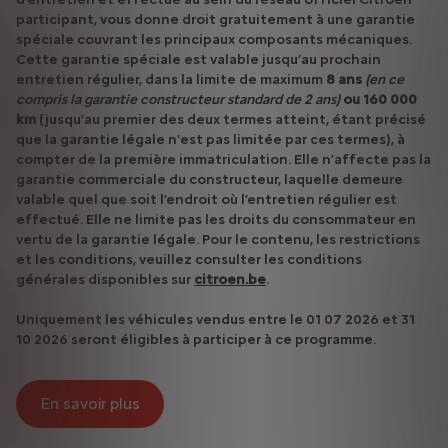
participant, vous donne droit gratuitement à une garantie
spéciale couvrant les principaux composants mécaniques.
Cette garantie spéciale est valable jusqu’au prochain
entretien régulier, dans la limite de maximum
8 ans
(en ce
compris la garantie constructeur standard de 2 ans)
ou 160 000
km
(jusqu’au premier des deux termes atteint, étant précisé
que la garantie légale n'est pas limitée par ces termes), à
compter de la première immatriculation. Elle n’affecte pas la
garantie commerciale du constructeur, laquelle demeure
valable quel que soit l’endroit où l’entretien régulier est
effectué. Elle ne limite pas les droits du consommateur en
vertu de la garantie légale. Pour le contenu, les restrictions
et les conditions, veuillez consulter les conditions
générales disponibles sur
citroen.be
.
Uniquement les véhicules vendus entre le 01 07 2026 et 31
10 2026 seront éligibles à participer à ce programme.
En savoir plus