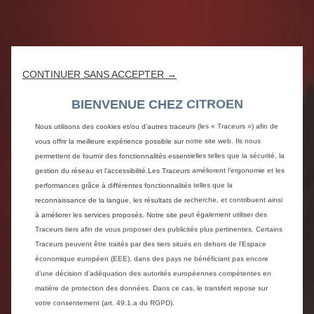
CONTINUER SANS ACCEPTER →
BIENVENUE CHEZ CITROEN
Nous utilisons des cookies et/ou d’autres traceurs (les « Traceurs ») afin de
vous offrir la meilleure expérience possible sur notre site web. Ils nous
permettent de fournir des fonctionnalités essentielles telles que la sécurité, la
gestion du réseau et l’accessibilité.Les Traceurs améliorent l’ergonomie et les
performances grâce à différentes fonctionnalités telles que la
reconnaissance de la langue, les résultats de recherche, et contribuent ainsi
à améliorer les services proposés. Notre site peut également utiliser des
Traceurs tiers afin de vous proposer des publicités plus pertinentes. Certains
Traceurs peuvent être traités par des tiers situés en dehors de l’Espace
économique européen (EEE), dans des pays ne bénéficiant pas encore
d’une décision d’adéquation des autorités européennes compétentes en
matière de protection des données. Dans ce cas, le transfert repose sur
votre consentement (art. 49.1.a du RGPD).