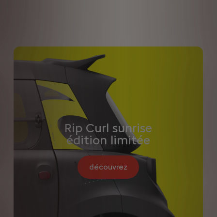
Rip Curl sunrise
édition limitée
découvrez