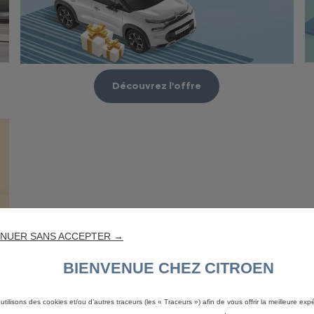
Découvrez l'offre
NUER SANS ACCEPTER →
BIENVENUE CHEZ CITROEN
utilisons des cookies et/ou d’autres traceurs (les « Traceurs ») afin de vous offrir la meilleure exp