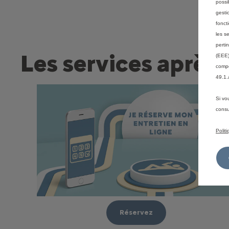
possi
gesti
fonct
les s
perti
Les services après
(EEE)
compé
49.1.
Si vo
consu
Polit
Réservez