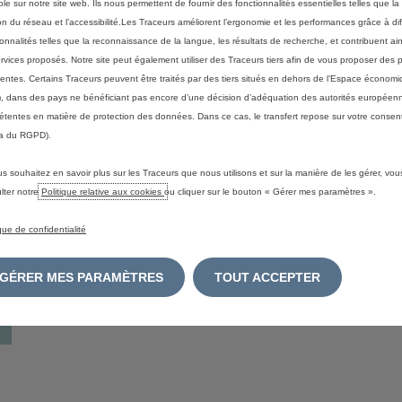
ble sur notre site web. Ils nous permettent de fournir des fonctionnalités essentielles telles que la 
on du réseau et l’accessibilité.Les Traceurs améliorent l’ergonomie et les performances grâce à di
ionnalités telles que la reconnaissance de la langue, les résultats de recherche, et contribuent ain
ervices proposés. Notre site peut également utiliser des Traceurs tiers afin de vous proposer des p
nentes. Certains Traceurs peuvent être traités par des tiers situés en dehors de l’Espace écono
-vente Citroën
, dans des pays ne bénéficiant pas encore d’une décision d’adéquation des autorités européen
tentes en matière de protection des données. Dans ce cas, le transfert repose sur votre consent
a du RGPD).
us souhaitez en savoir plus sur les Traceurs que nous utilisons et sur la manière de les gérer, vo
lter notre
Politique relative aux cookies
ou cliquer sur le bouton « Gérer mes paramètres ».
ique de confidentialité
GÉRER MES PARAMÈTRES
TOUT ACCEPTER