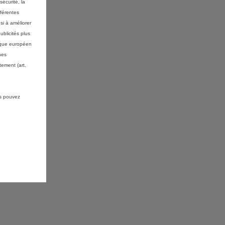
sécurité, la
fférentes
si à améliorer
ublicités plus
mique européen
nes
ement (art.
us pouvez